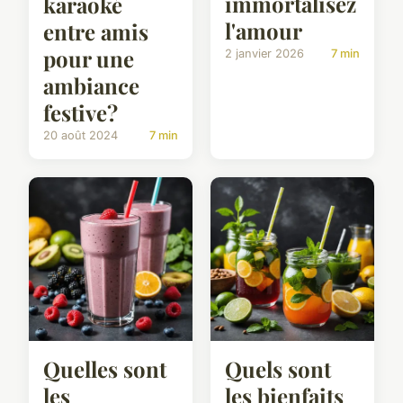
immortalisez
karaoké
l'amour
entre amis
pour une
2 janvier 2026
7 min
ambiance
festive?
20 août 2024
7 min
Quelles sont
Quels sont
les
les bienfaits