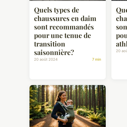
Quels types de
Que
chaussures en daim
cha
sont recommandés
son
pour une tenue de
pou
transition
ath
saisonnière?
20 ao
20 août 2024
7 min