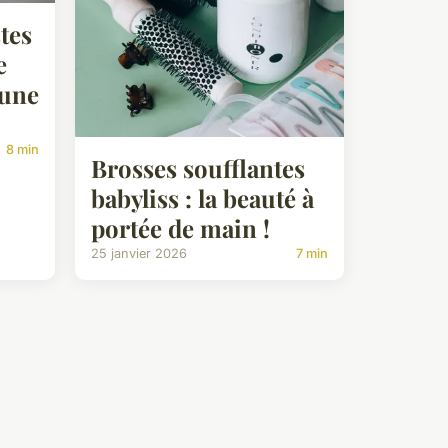
tes
e
 une
8 min
Brosses soufflantes
babyliss : la beauté à
portée de main !
25 janvier 2026
7 min