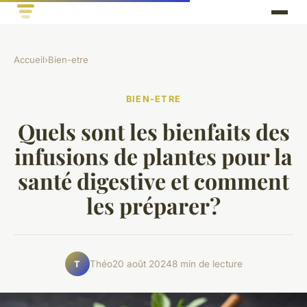
Accueil
›
Bien-etre
BIEN-ETRE
Quels sont les bienfaits des
infusions de plantes pour la
santé digestive et comment
les préparer?
Théo
20 août 2024
8 min de lecture
T