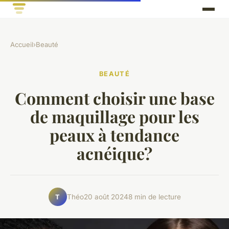
Accueil
›
Beauté
BEAUTÉ
Comment choisir une base
de maquillage pour les
peaux à tendance
acnéique?
Théo
20 août 2024
8 min de lecture
T