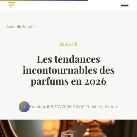
Accueil
›
Beauté
BEAUTÉ
Les tendances
incontournables des
parfums en 2026
Isambard
08/07/2026 08:00
10 min de lecture
I