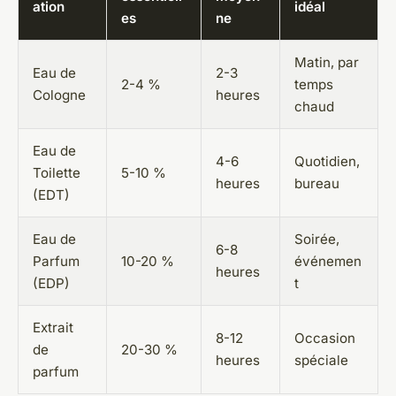
ation
idéal
es
ne
Matin, par
Eau de
2-3
2-4 %
temps
Cologne
heures
chaud
Eau de
4-6
Quotidien,
Toilette
5-10 %
heures
bureau
(EDT)
Eau de
Soirée,
6-8
Parfum
10-20 %
événemen
heures
(EDP)
t
Extrait
8-12
Occasion
de
20-30 %
heures
spéciale
parfum