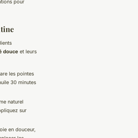
ations pour
utine
ients
té douce
et leurs
pare les pointes
'huile 30 minutes
me naturel
ppliquez sur
toie en douceur,