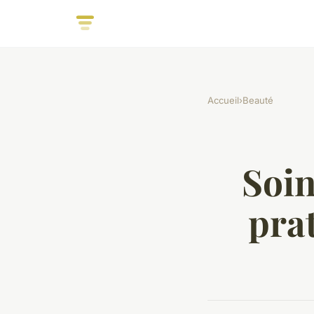
Accueil
›
Beauté
Soin
pra