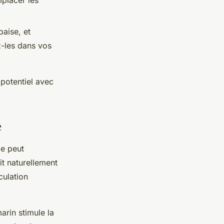
mplacer les
paise, et
z-les dans vos
 potentiel avec
e
le peut
t naturellement
culation
arin stimule la