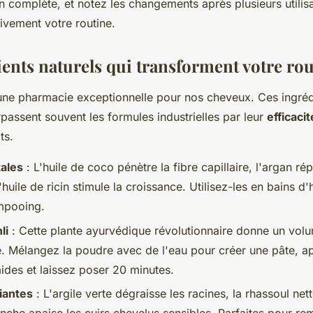
n complète, et notez les changements après plusieurs utilis
ivement votre routine.
ients naturels qui transforment votre ro
 une pharmacie exceptionnelle pour nos cheveux. Ces ingréd
passent souvent les formules industrielles par leur
efficaci
ts.
tales
: L'huile de coco pénètre la fibre capillaire, l'argan ré
'huile de ricin stimule la croissance. Utilisez-les en bains d
mpooing.
li
: Cette plante ayurvédique révolutionnaire donne un volu
e. Mélangez la poudre avec de l'eau pour créer une pâte, a
des et laissez poser 20 minutes.
fiantes
: L'argile verte dégraisse les racines, la rhassoul net