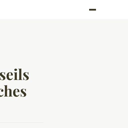
seils
ches