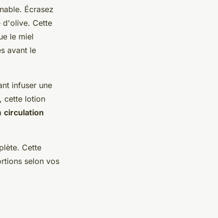
rnable. Écrasez
 d'olive. Cette
ue le miel
s avant le
ant infuser une
 cette lotion
la
circulation
plète. Cette
ortions selon vos