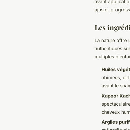
avant applicatio
ajuster progress
Les ingréd
La nature offre
authentiques sur
multiples bienfai
Huiles végé
abîmées, et l
avant le sha
Kapoor Kach
spectaculair
cheveux humi
Argiles puri