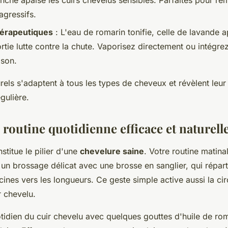
lanche apaise les cuirs chevelus sensibles. Parfaites pour re
gressifs.
hérapeutiques
: L'eau de romarin tonifie, celle de lavande a
ortie lutte contre la chute. Vaporisez directement ou intégre
son.
rels s'adaptent à tous les types de cheveux et révèlent leur
égulière.
 routine quotidienne efficace et naturell
stitue le pilier d'une
chevelure saine
. Votre routine matina
n brossage délicat avec une brosse en sanglier, qui réparti
ines vers les longueurs. Ce geste simple active aussi la cir
r chevelu.
idien du cuir chevelu avec quelques gouttes d'huile de rom