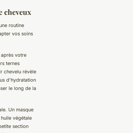
de cheveux
une routine
apter vos soins
 après votre
rs ternes
ir chevelu révèle
us d'hydratation
ser le long de la
iale. Un masque
 huile végétale
etite section