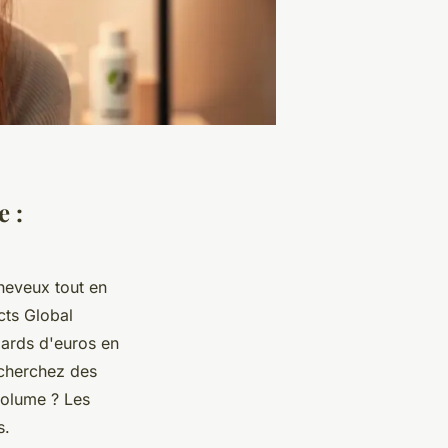
e :
cheveux tout en
cts Global
iards d'euros en
 cherchez des
volume ? Les
s.