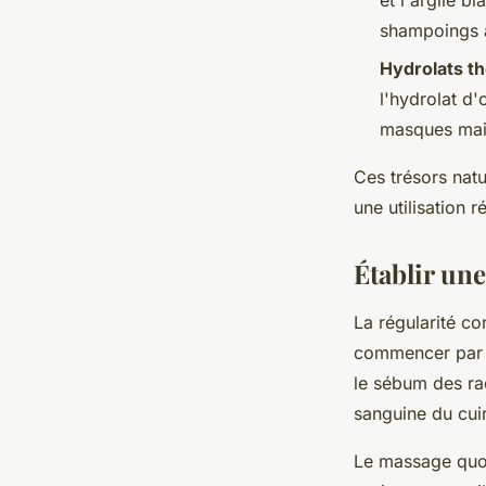
et l'argile b
shampoings a
Hydrolats t
l'hydrolat d'
masques mai
Ces trésors natu
une utilisation r
Établir une
La régularité con
commencer par u
le sébum des rac
sanguine du cui
Le massage quot