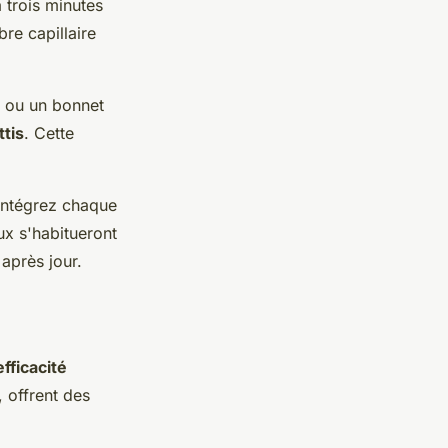
 trois minutes
re capillaire
e ou un bonnet
ttis
. Cette
 Intégrez chaque
ux s'habitueront
 après jour.
efficacité
 offrent des