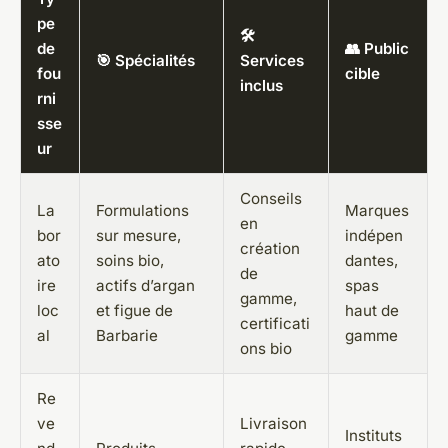
pe
🛠️
de
👥 Public
🎯 Spécialités
Services
fou
cible
inclus
rni
sse
ur
Conseils
La
Formulations
Marques
en
bor
sur mesure,
indépen
création
ato
soins bio,
dantes,
de
ire
actifs d’argan
spas
gamme,
loc
et figue de
haut de
certificati
al
Barbarie
gamme
ons bio
Re
ve
Livraison
Instituts