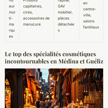
nd
Produits
rapide,
en
eur
capillaires,
SAV
centre-
mul
cires,
mobilier,
ville,
ti-
accessoires de
pièces
salons
ma
manucure
détachée
familiaux
rqu
s
es
Le top des spécialités cosmétiques
incontournables en Médina et Guéliz