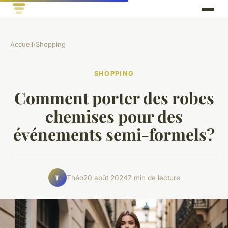
Accueil
›
Shopping
SHOPPING
Comment porter des robes
chemises pour des
événements semi-formels?
Théo
20 août 2024
7 min de lecture
T