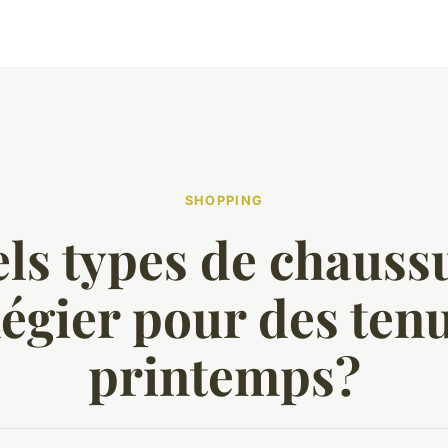
SHOPPING
ls types de chauss
légier pour des ten
printemps?