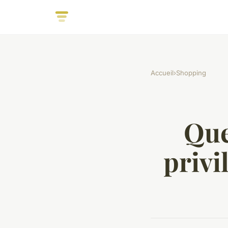
Accueil
›
Shopping
Que
privi