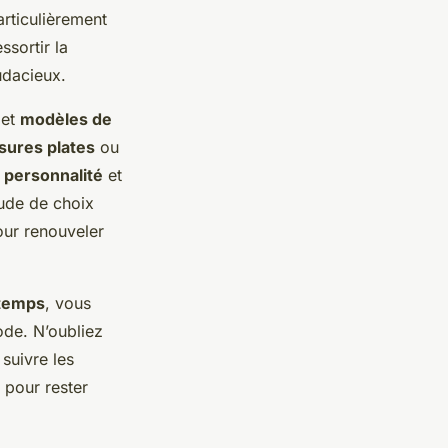
rticulièrement
ssortir la
dacieux.
et
modèles de
sures plates
ou
e
personnalité
et
tude de choix
our renouveler
ntemps
, vous
ode. N’oubliez
suivre les
pour rester