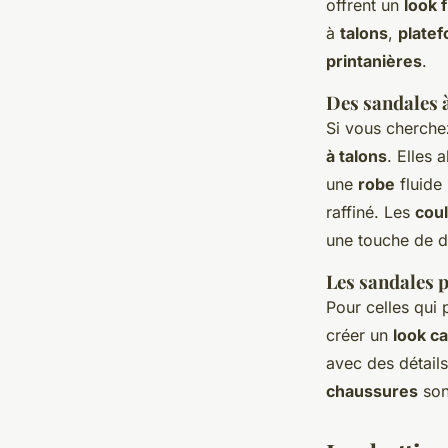
offrent un
look f
à
talons
,
plate
printanières
.
Des sandales à
Si vous cherche
à talons
. Elles 
une
robe
fluide
raffiné. Les
coul
une touche de d
Les sandales 
Pour celles qui p
créer un
look c
avec des détai
chaussures
son