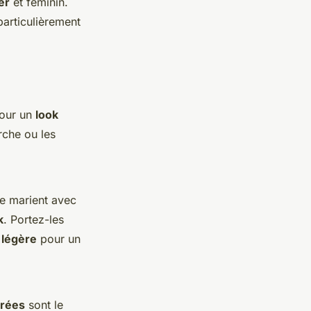
er
et féminin.
articulièrement
pour un
look
rche ou les
e marient avec
k
. Portez-les
 légère
pour un
orées
sont le