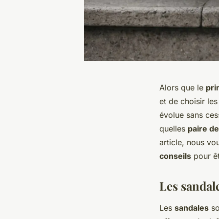
Alors que le
pri
et de choisir le
évolue sans ces
quelles
paire d
article, nous vo
conseils
pour ê
Les sandal
Les
sandales
so