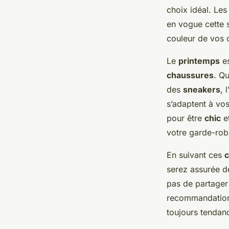
choix idéal. Le
en vogue cette 
couleur de vos 
Le
printemps
es
chaussures
. Q
des
sneakers
, 
s’adaptent à vo
pour être
chic
e
votre garde-robe
En suivant ces
c
serez assurée d
pas de partager
recommandation
toujours tendan