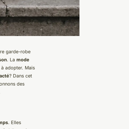
otre garde-robe
son
. La
mode
à adopter. Mais
acté
? Dans cet
donnons des
.
emps
. Elles