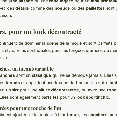
c une
jupe plissée
ou une
robe légère
pour un
look printani
avec des
détails
comme des
noeuds
ou des
paillettes
sont p
saison.
rs, pour un look décontracté
ntinuent de dominer la scène de la mode et sont parfaits 
s stylé. Elles sont idéales pour les longues journées de ma
 air.
ches, un incontournable
lanches
sont un
classique
qui ne se démode jamais. Elles s
les
tenues
et apportent une touche de fraîcheur à votre
loo
 un
t-shirt
pour une
allure décontractée
, ou avec une
robe
 Elles sont également parfaites pour un
look sportif chic
.
rées pour une touche de fun
aiment ajouter de la couleur à leur
tenue
, les
sneakers col