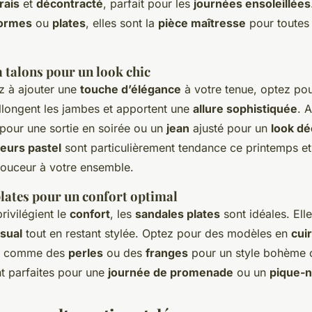
rais
et
décontracté
, parfait pour les
journées ensoleillées
formes
ou
plates
, elles sont la
pièce maîtresse
pour toutes
 talons pour un look chic
z à ajouter une
touche d’élégance
à votre tenue, optez po
allongent les jambes et apportent une
allure sophistiquée
. 
 pour une sortie en soirée ou un
jean
ajusté pour un
look dé
eurs pastel
sont particulièrement tendance ce printemps et
ouceur à votre ensemble.
plates pour un confort optimal
rivilégient le
confort
, les
sandales plates
sont idéales. Ell
asual
tout en restant stylée. Optez pour des modèles en
cuir
ls comme des
perles
ou des
franges
pour un style bohème 
t parfaites pour une
journée de promenade
ou un
pique-n