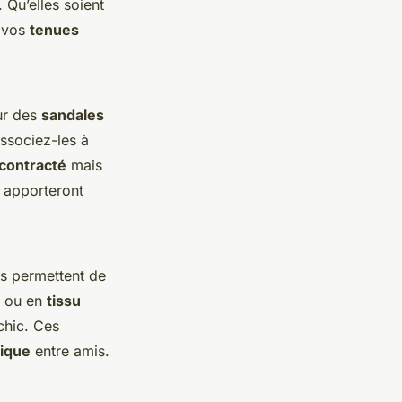
. Qu’elles soient
 vos
tenues
ur des
sandales
Associez-les à
contracté
mais
 apporteront
es permettent de
ou en
tissu
chic. Ces
ique
entre amis.