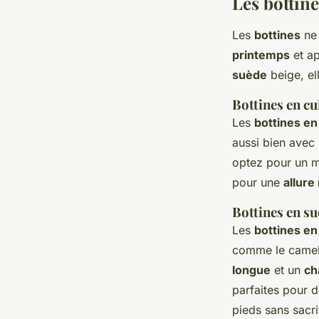
Les bottine
Les
bottines
ne 
printemps
et a
suède
beige, el
Bottines en cu
Les
bottines en
aussi bien avec
optez pour un 
pour une
allure
Bottines en s
Les
bottines e
comme le camel 
longue
et un
ch
parfaites pour 
pieds sans sacrif