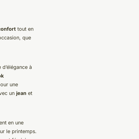
confort
tout en
 occasion, que
 d’élégance à
ok
our une
vec un
jean
et
nent en une
our le printemps.