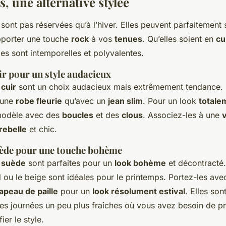
s, une alternative stylée
sont pas réservées qu’à l’hiver. Elles peuvent parfaitement 
pporter une touche
rock
à vos
tenues
. Qu’elles soient en
cu
les sont intemporelles et polyvalentes.
ir pour un style audacieux
 cuir
sont un choix audacieux mais extrêmement tendance. E
 une
robe fleurie
qu’avec un
jean slim
. Pour un look
totale
modèle avec des
boucles
et des
clous
. Associez-les à une
v
 rebelle
et chic.
uède pour une touche bohème
n suède
sont parfaites pour un
look bohème
et décontracté
ou le beige sont idéales pour le printemps. Portez-les av
apeau de paille
pour un
look résolument estival
. Elles so
des journées un peu plus fraîches où vous avez besoin de p
ier le style.