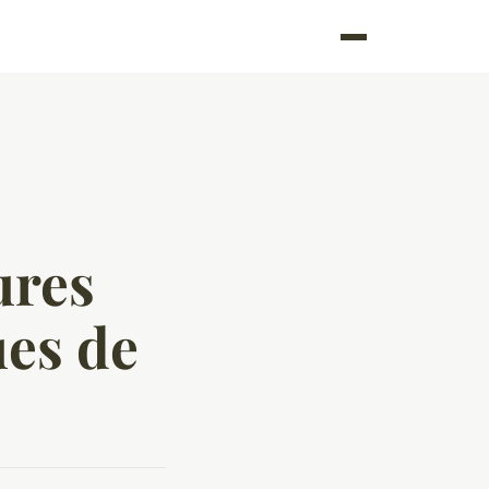
ures
ues de