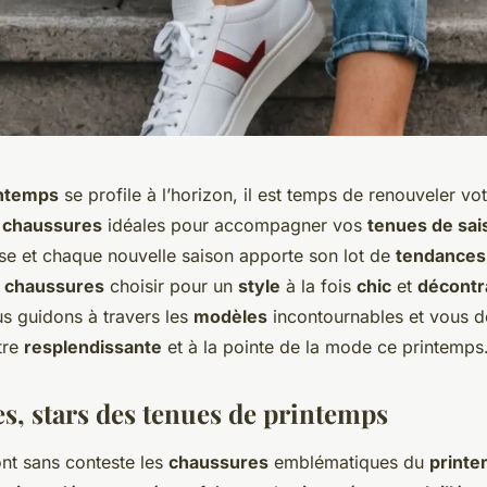
ntemps
se profile à l’horizon, il est temps de renouveler v
s
chaussures
idéales pour accompagner vos
tenues de sai
se et chaque nouvelle saison apporte son lot de
tendances
e chaussures
choisir pour un
style
à la fois
chic
et
décontr
us guidons à travers les
modèles
incontournables et vous 
tre
resplendissante
et à la pointe de la mode ce printemps
es, stars des tenues de printemps
nt sans conteste les
chaussures
emblématiques du
print