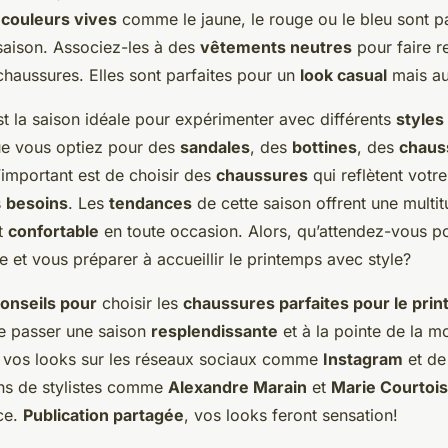
s
couleurs vives
comme le jaune, le rouge ou le bleu sont pa
saison. Associez-les à des
vêtements neutres
pour faire re
chaussures. Elles sont parfaites pour un
look casual
mais au
t la saison idéale pour expérimenter avec différents
styles
ue vous optiez pour des
sandales
, des
bottines
, des
chaus
l’important est de choisir des
chaussures
qui reflètent votr
s
besoins
. Les
tendances
de cette saison offrent une multi
t
confortable
en toute occasion. Alors, qu’attendez-vous p
 et vous préparer à accueillir le printemps avec style?
onseils pour
choisir les
chaussures parfaites pour le pri
e passer une saison
resplendissante
et à la pointe de la m
 vos looks sur les réseaux sociaux comme
Instagram
et de 
s de stylistes comme
Alexandre Marain
et
Marie Courtois
ce.
Publication partagée
, vos looks feront sensation!