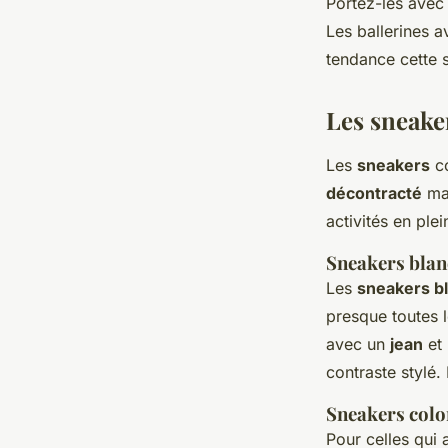
Portez-les ave
Les ballerines 
tendance cette 
Les sneake
Les
sneakers
co
décontracté
mai
activités en plein
Sneakers blan
Les
sneakers b
presque toutes 
avec un
jean
et
contraste stylé.
Sneakers colo
Pour celles qui 