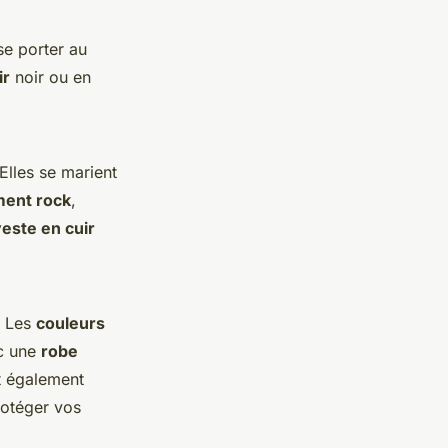
se porter au
ir
noir ou en
lles se marient
ment rock
,
este en cuir
. Les
couleurs
ec une
robe
nt également
rotéger vos