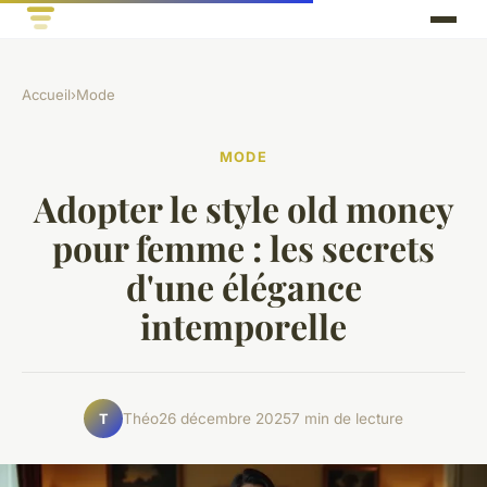
Accueil
›
Mode
MODE
Adopter le style old money
pour femme : les secrets
d'une élégance
intemporelle
Théo
26 décembre 2025
7 min de lecture
T