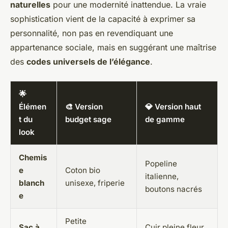
naturelles
pour une modernité inattendue. La vraie
sophistication vient de la capacité à exprimer sa
personnalité, non pas en revendiquant une
appartenance sociale, mais en suggérant une maîtrise
des
codes universels de l’élégance
.
🌟
Élémen
🎨 Version
💎 Version haut
t du
budget sage
de gamme
look
Chemis
Popeline
e
Coton bio
italienne,
blanch
unisexe, friperie
boutons nacrés
e
Petite
Sac à
Cuir pleine fleur