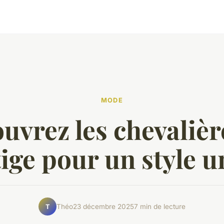
MODE
uvrez les chevalièr
ige pour un style 
Théo
23 décembre 2025
7 min de lecture
T