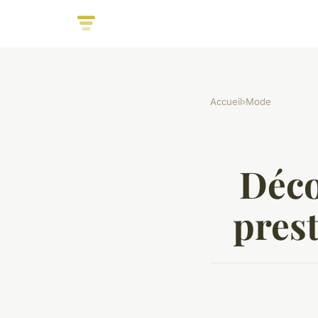
Accueil
›
Mode
Déco
prest