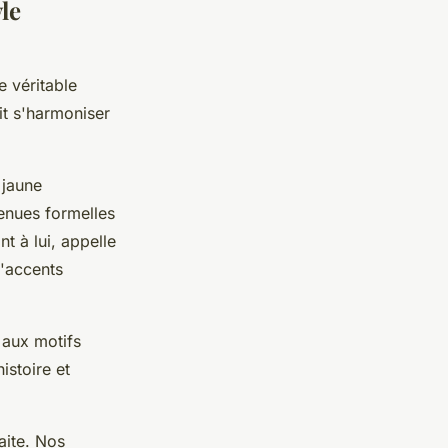
le
e véritable
it s'harmoniser
 jaune
tenues formelles
t à lui, appelle
'accents
 aux motifs
istoire et
.
aite. Nos