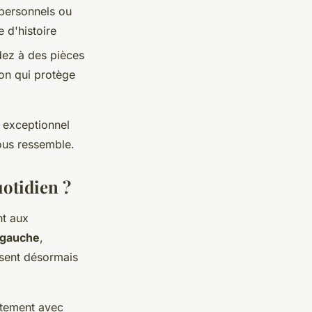
 personnels ou
 d'histoire
dez à des pièces
ion qui protège
exceptionnel
vous ressemble.
otidien ?
nt aux
e gauche
,
sent désormais
aitement avec