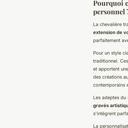
Pourquoi ch
personnel 
La chevalière tr
extension de vo
parfaitement ave
Pour un style cl
traditionnel. Ce
et apportent une
des créations a
contemporains e
Les adeptes du 
gravés artistiq
s'intègrent parf
La personnalisat