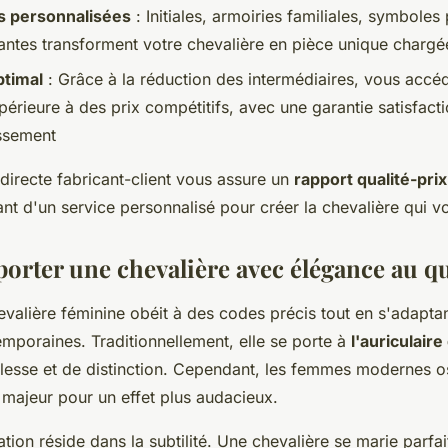
s personnalisées
: Initiales, armoiries familiales, symboles
antes transforment votre chevalière en pièce unique chargée
ptimal
: Grâce à la réduction des intermédiaires, vous accé
périeure à des prix compétitifs, avec une garantie satisfact
issement
directe fabricant-client vous assure un
rapport qualité-prix
ant d'un service personnalisé pour créer la chevalière qui 
rter une chevalière avec élégance au qu
evalière féminine obéit à des codes précis tout en s'adapta
mporaines. Traditionnellement, elle se porte à
l'auriculair
esse et de distinction. Cependant, les femmes modernes o
e majeur pour un effet plus audacieux.
iation réside dans la subtilité. Une chevalière se marie parf