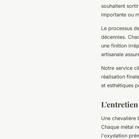
souhaitent sorti
importante ou mo
Le processus de 
décennies. Chaq
une finition irr
artisanale assur
Notre service c
réalisation fina
et esthétiques p
L'entretien
Une chevalière 
Chaque métal néc
l'oxydation pré