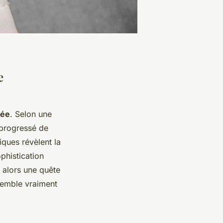
e
mée
. Selon une
 progressé de
iques révèlent la
ophistication
 alors une quête
semble vraiment