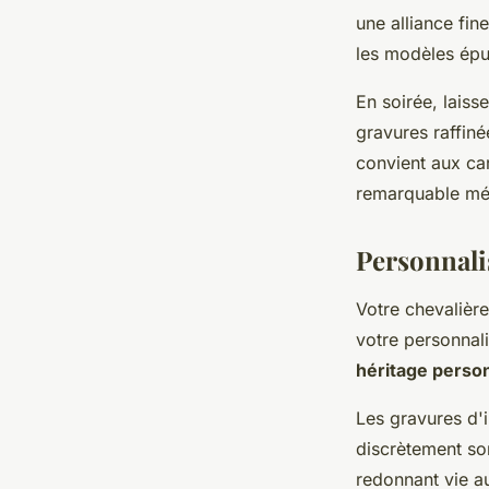
une alliance fin
les modèles épu
En soirée, laiss
gravures raffiné
convient aux car
remarquable mér
Personnalis
Votre chevalière
votre personnali
héritage perso
Les gravures d'i
discrètement son
redonnant vie a