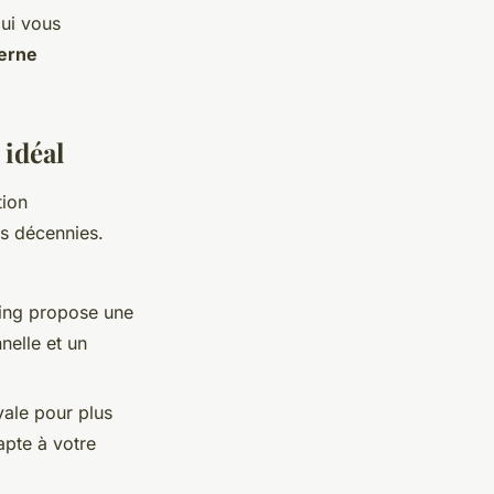
qui vous
erne
 idéal
tion
s décennies.
rling propose une
nelle et un
vale pour plus
apte à votre