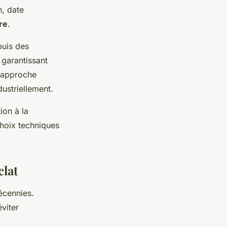
n, date
re
.
puis des
 garantissant
e approche
ustriellement.
ion à la
choix techniques
clat
écennies.
viter