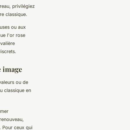
reau, privilégiez
re classique.
euses ou aux
ue l'or rose
valière
iscrets.
e image
 valeurs ou de
ou classique en
rmer
 renouveau,
. Pour ceux qui